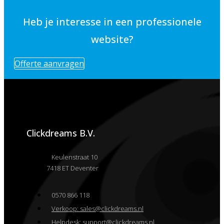
Heb je interesse in een professionele
website?
Offerte aanvragen
Clickdreams B.V.
Keulenstraat 10
7418 ET Deventer
0570 866 118
Verkoop: sales@clickdreams.nl
Helpdesk: support@clickdreams.nl