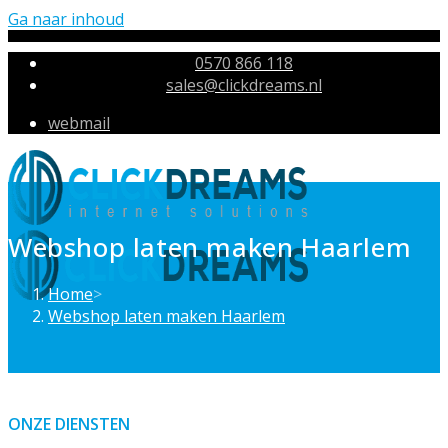
Ga naar inhoud
0570 866 118
sales@clickdreams.nl
webmail
Webshop laten maken Haarlem
Home
>
Webshop laten maken Haarlem
ONZE DIENSTEN