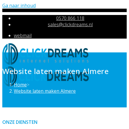
Ga naar inhoud
0570 866 118
sales@clickdreams.nl
webmail
Website laten maken Almere
Home
>
Website laten maken Almere
ONZE DIENSTEN