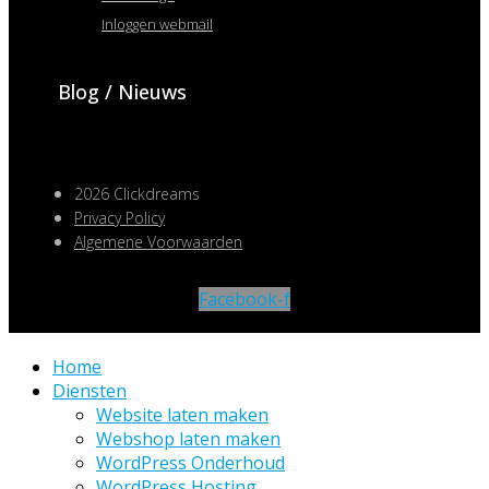
Inloggen webmail
Blog / Nieuws
2026 Clickdreams
Privacy Policy
Algemene Voorwaarden
Facebook-f
Home
Diensten
Website laten maken
Webshop laten maken
WordPress Onderhoud
WordPress Hosting