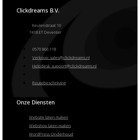
Clickdreams B.V.
Keulenstraat 10
7418 ET Deventer
0570 866 118
Verkoop: sales@clickdreams.nl
Helpdesk: support@clickdreams.nl
Routebeschrijving
Onze Diensten
Website laten maken
Webshop laten maken
WordPress Onderhoud