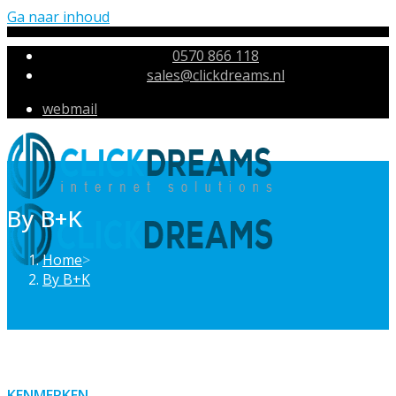
Ga naar inhoud
0570 866 118
sales@clickdreams.nl
webmail
By B+K
Home
>
By B+K
KENMERKEN