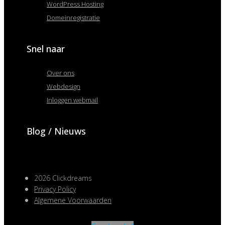
WordPress Hosting
Domeinregistratie
Snel naar
Over ons
Webdesign
Inloggen webmail
Blog / Nieuws
2026 Clickdreams
Privacy Policy
Algemene Voorwaarden