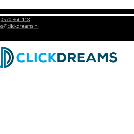
0570 866 118
es@clickdreams.nl