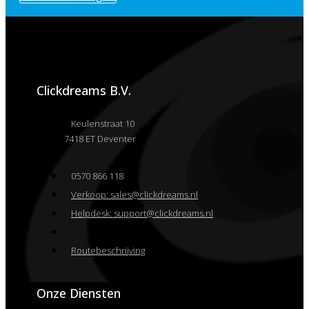
Clickdreams B.V.
Keulenstraat 10
7418 ET Deventer
0570 866 118
Verkoop: sales@clickdreams.nl
Helpdesk: support@clickdreams.nl
Routebeschrijving
Onze Diensten