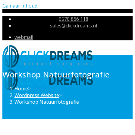
Ga naar inhoud
0570 866 118
sales@clickdreams.nl
webmail
Workshop Natuurfotografie
Home
>
Wordpress Website
>
Workshop Natuurfotografie