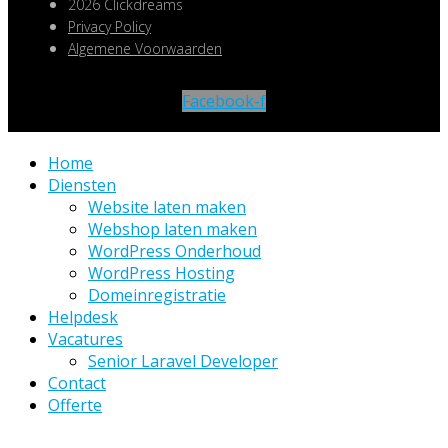
2026 Clickdreams
Privacy Policy
Algemene Voorwaarden
Facebook-f
Home
Diensten
Website laten maken
Webshop laten maken
WordPress Onderhoud
WordPress Hosting
Domeinregistratie
Helpdesk
Vacatures
Senior Laravel Developer
Contact
Offerte