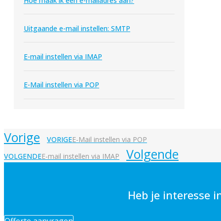
Hoe maak ik een e-mailadres aan?
Uitgaande e-mail instellen: SMTP
E-mail instellen via IMAP
E-Mail instellen via POP
Vorige
VORIGE
E-Mail instellen via POP
Volgende
VOLGENDE
E-mail instellen via IMAP
Heb je interesse i
Offerte aanvragen