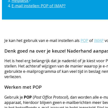
Helpdesk
>
E-mail instellen: POP of IMAP?
Je kan het gebruik van e-mail instellen als
POP
of
IMAP
vo
Denk goed na over je keuze! Naderhand aanpas
Het is heel erg belangrijk dat je nadenkt of je kiest voor
stellen. Het achteraf wijzigen van de manier waarop je e-m
gebruikte e-mailprogramma of kan veel tijd in beslag nem
verliezen.
Werken met POP
Gebruik je
POP
(
Post Office Protocol
), dan worden alle e-m
apparaat, hierdoor blijven geen e-mailberichten meer b
je het betreffende e-mail account in hebt ingesteld. Stel j