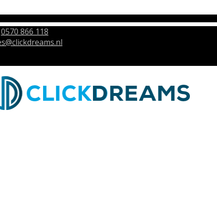
0570 866 118
es@clickdreams.nl