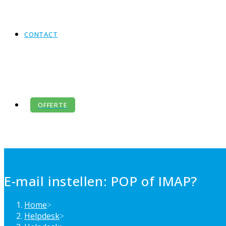
CONTACT
OFFERTE
E-mail instellen: POP of IMAP?
Home
>
Helpdesk
>