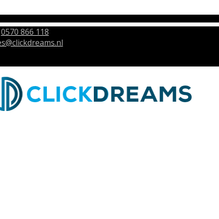
0570 866 118
es@clickdreams.nl